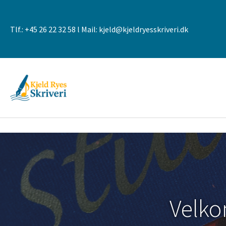
Tlf.:
+45 26 22 32 58
l Mail:
kjeld@kjeldryesskriveri.dk
Velko