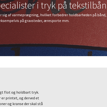
pecialister i tryk på tekstilbå
 sig af varmeprægning, hvilket forbedrer holdbarheden på bånd, d
eksempelvis på gravsteder, æresporte mm.
t flot og holdbart tryk.
Båndtryk
r printet, og derved et
oner og kranse der skal stå