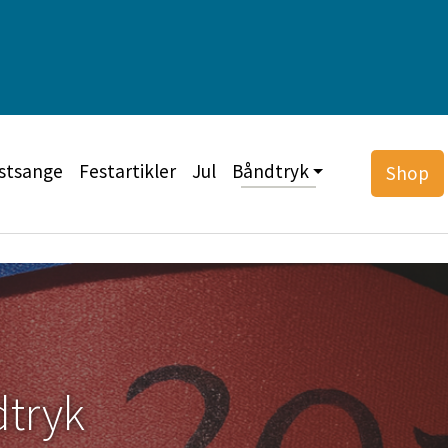
stsange
Festartikler
Jul
Båndtryk
Shop
dtryk