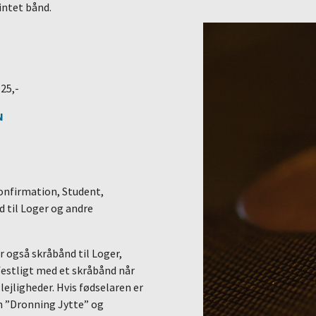
intet bånd.
25,-
N
Konfirmation, Student,
d til Loger og andre
r også skråbånd til Loger,
 festligt med et skråbånd når
lejligheder. Hvis fødselaren er
n ”Dronning Jytte” og