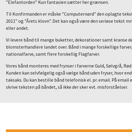
”Elefantorden” Kun fantasien sætter her grænsen.
Til Konfirmanden er måske ”Computernørd” den oplagte tekst
2011” og ”Årets klovn”. Det kan også være den seriøse tekst mm.
eller andet.
Vi levere bånd til mange buketter, dekorationer samt kranse de
blomsterhandlere landet over. Bånd i mange forskellige farver
nationalfarve, samt flere forskellig Flagfarver.
Vores bånd monteres med frynser i farverne Guld, Sølvgrå, Rød e
Kunden kan selvfølgelig også vælge bånd uden fryser, hvor end
taksaks. Du kan bestille bånd telefonisk el. pr. email. På email e
skrive teksten på båndet, så ikke der sker evt. misforståelser.