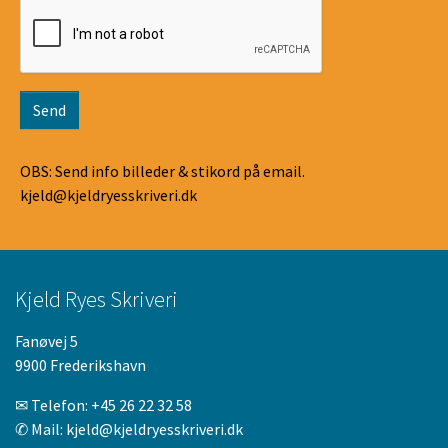
Send
OBS: Send info billeder & stikord på email.
kjeld@kjeldryesskriveri.dk
Kjeld Ryes Skriveri
Fanøvej 5
9900 Frederikshavn
✉ Telefon:
+45 26 22 32 58
✆ Mail:
kjeld@kjeldryesskriveri.dk