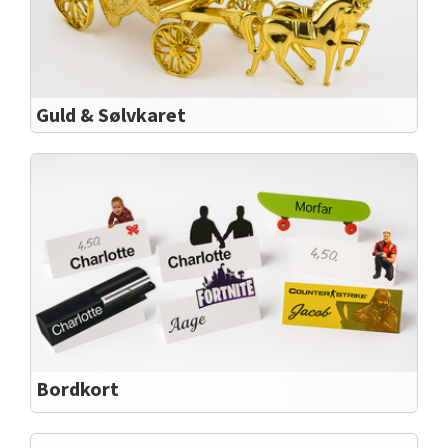
Guld & Sølvkaret
Flot karet til bordpynt i både sølv og guld, kan pyntes
op med eks. små blomster ..
Bordkort
Bordkort med Fortnite, CS, Counterstrike eller
andet personligt ønske.